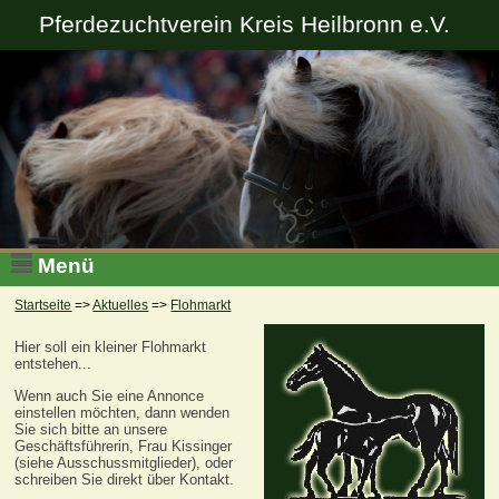
Pferdezuchtverein Kreis Heilbronn e.V.
Menü
Startseite
=>
Aktuelles
=>
Flohmarkt
Hier soll ein kleiner Flohmarkt
entstehen...
Wenn auch Sie eine Annonce
einstellen möchten, dann wenden
Sie sich bitte an unsere
Geschäftsführerin, Frau Kissinger
(siehe Ausschussmitglieder), oder
schreiben Sie direkt über Kontakt.